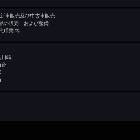
車の新車販売及び中古車販売
品の販売、および整備
代理業 等
名川崎
南台
塚
南